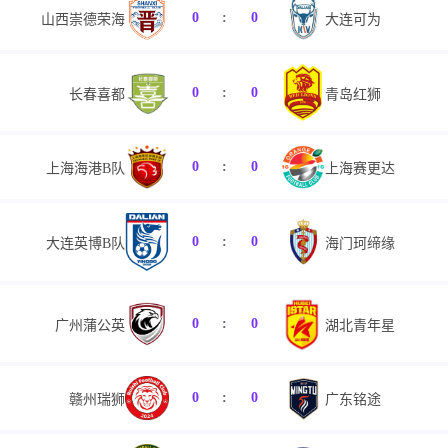
0
:
0
山西崇德荣海
大连可为
0
:
0
长春喜都
青岛红狮
0
:
0
上海海港B队
上海赛更达
0
:
0
海门珂缔缘
大连英博B队
0
:
0
广州蒲公英
湖北青年星
0
:
0
赣州瑞狮
广东铭途