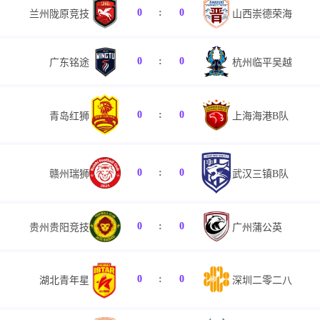
0
:
0
兰州陇原竞技
山西崇德荣海
0
:
0
广东铭途
杭州临平吴越
0
:
0
青岛红狮
上海海港B队
0
:
0
赣州瑞狮
武汉三镇B队
0
:
0
贵州贵阳竞技
广州蒲公英
0
:
0
湖北青年星
深圳二零二八