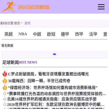
首页
当前位置:
首页
资讯
足球直播
篮球直播
NBA
英超
中超
欧冠
德甲
西甲
法甲
意
资讯
暂无数据
录像
重要赛事
HOT NEWS
足球新闻
C罗点射破困局，葡萄牙逆境爆发重燃出线曙光
1
36载梅西：回眸一瞬，半世已成传奇
2
“绿茵经济场：世界杯场馆如何重构城市消费新格局”
3
4
“赛事转播灯光色温的动态调控与世界杯观赛视觉体验的关联机制探析”
5
北美16城世界杯药械通关指南：应急供应链实战手册
6
2026世界杯扩军红利：东欧足球在欧洲名额博弈中的崛起与暗流