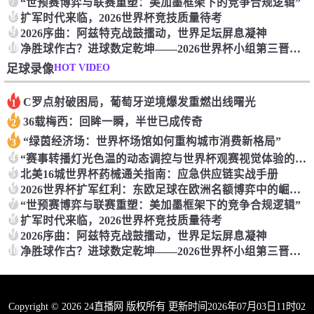
7
“世预赛博弈与联赛重塑：美加墨框架下的竞争合规逻辑”
8
扩军时代来临，2026世界杯竞技质量待考
9
2026序曲：阿兹特克战鼓擂动，世界足坛屏息凝神
10
净胜球作古？进球数定乾坤——2026世界杯小组第三晋级新规深度解读
HOT VIDEO
足球录像
C罗点射破困局，葡萄牙逆境爆发重燃出线曙光
1
36载梅西：回眸一瞬，半世已成传奇
2
“绿茵经济场：世界杯场馆如何重构城市消费新格局”
3
4
“赛事转播灯光色温的动态调控与世界杯观赛视觉体验的关联机制探析”
5
北美16城世界杯药械通关指南：应急供应链实战手册
6
2026世界杯扩军红利：东欧足球在欧洲名额博弈中的崛起与暗流
7
“世预赛博弈与联赛重塑：美加墨框架下的竞争合规逻辑”
8
扩军时代来临，2026世界杯竞技质量待考
9
2026序曲：阿兹特克战鼓擂动，世界足坛屏息凝神
10
净胜球作古？进球数定乾坤——2026世界杯小组第三晋级新规深度解读
Copyright © 2026 24直播网 版权所有 更新时间2026年07月03日11时02